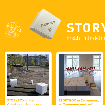
Erzähl mir dein
STORYBOX in der
STORYBOX in Seminaren,
Quartiers-, Stadt- und
zu Tagungen und auf